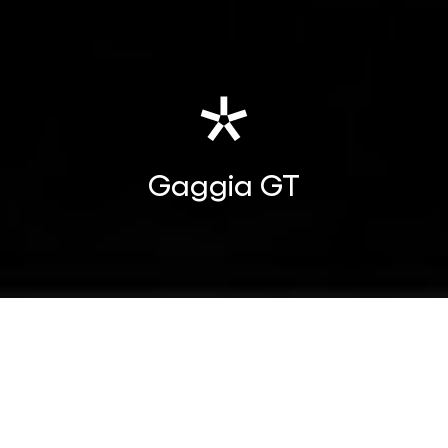
Gaggia
GT
Gaggia GT
Lancio internazionale della nuova
manuale top di gamma per veri