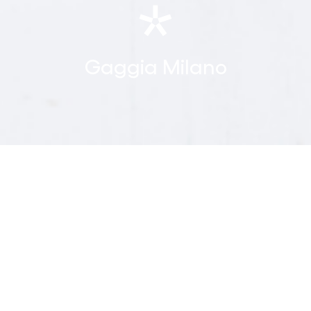
Gaggia
Milano
Client
brand più rappresentativi
Gaggia Milano è uno dei
dell’Italia nel mondo
.
All’ingegno del milanese Achille Gaggia, nel 1938, si deve
il brevetto che ha inventato l’espresso italiano con crema
naturale.
Grazie alla sua invenzione, migliaia di persone oggi