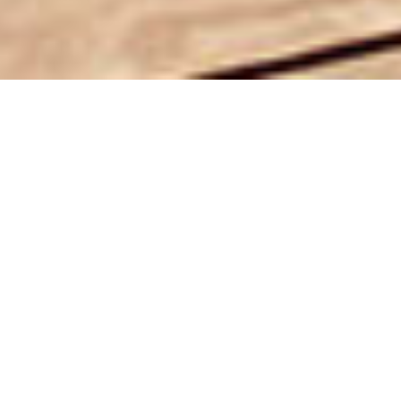
Brums
Rilanciare un'icona: nuovi
consumatori, nuova spinta digitale
Il contesto di partenza:
mercato, cultura, sfide
Brums, storico marchio italiano dal 1955
nell’abbigliamento bambini e cerimonia, affrontava un
mercato in evoluzione. Pur radicato nel Made in Italy,