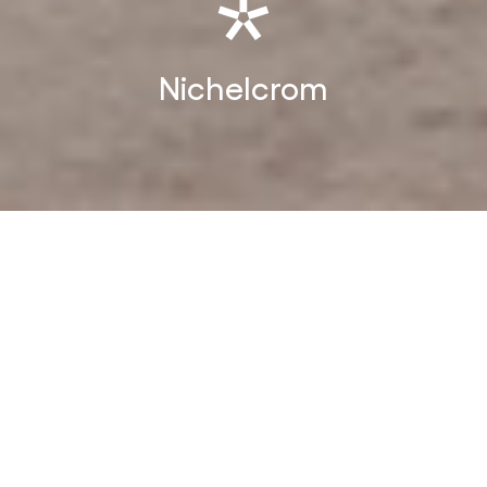
Nichelcrom
Nichelcrom
Costruire l’identità digitale e
rafforzare la presenza del brand nel
mondo del design dell’acciaio inox
Il contesto di partenza: dalla