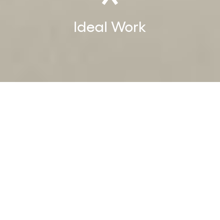
Ideal
Work
Ideal Work
Comunicare l’esperienza attraverso
la materia
Il contesto di partenza
Dal 1997 Ideal Work crea superfici decorative uniche in