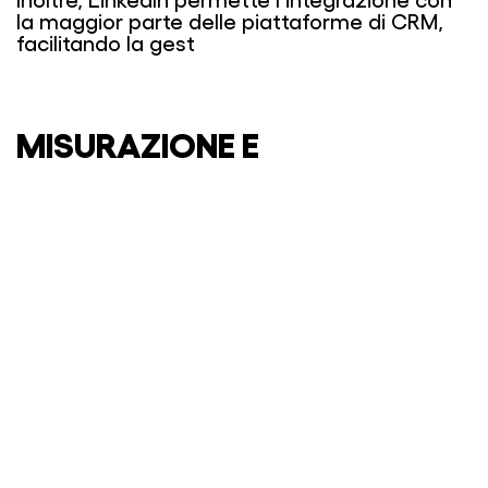
la maggior parte delle piattaforme di CRM,
facilitando la gest
MISURAZIONE E
OTTIMIZZAZIONE
Un altro grande vantaggio di LinkedIn Ads è la
monitorare in tempo reale le
possibilità di
performance delle tue campagne
.
La piattaforma offre strumenti di analisi
dettagliati che ti permettono di vedere come
i tuoi annunci stanno performando,
segmenti di pubblico
quali
stanno
rispondendo meglio e quali azioni stanno
portando ai migliori risultati.
Questi dati sono fondamentali
ottimizzare le tue campagne
per
,