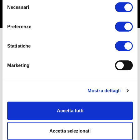
Selezione
Necessari
del
consenso
Preferenze
Statistiche
DMIND sta cercando per la sua sede di Marcon un
Marketing
FullStack Web Developer
da inserire nel proprio team.
Il candidato ideale ha conseguito il Diploma tecnico
o Laurea in discipline scientifiche e possiede almeno 5
anni di esperienza nel ruolo in progetti anche ad alta
Mostra dettagli
complessità.
La figura deve avere una forte conoscenza delle web
applications moderne. Deve essere autonomo nello
Accetta tutti
sviluppare da zero SPA (e PWA e piattaforme custom)
avendo come input le tavole Figma, specifiche
funzionali ed essendo supportato da un PM tecnico e
un art director in Vue/Nuxt e/o React/Next; deve quindi
Accetta selezionati
conoscere il linguaggio di programmazione TypeScript
per Node.js; è richiesto di conoscere il linguaggio di