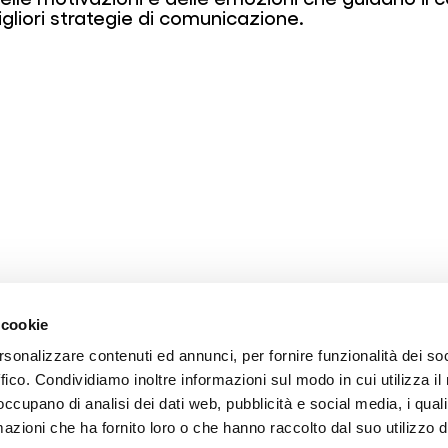
gliori strategie di comunicazione.
 cookie
Let's be DMINDFUL
rsonalizzare contenuti ed annunci, per fornire funzionalità dei so
ffico. Condividiamo inoltre informazioni sul modo in cui utilizza il 
 occupano di analisi dei dati web, pubblicità e social media, i qual
azioni che ha fornito loro o che hanno raccolto dal suo utilizzo d
ronti a realizzare il tuo progetto: con