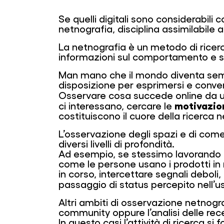
Se quelli digitali sono considerabil
netnografia, disciplina assimilabile 
La netnografia è un metodo di ricerc
informazioni sul comportamento e s
Man mano che il mondo diventa semp
disposizione per esprimersi e conve
Osservare cosa succede online da un 
motivazio
ci interessano, cercare le
costituiscono il cuore della ricerca 
L’osservazione degli spazi e di come
diversi livelli di profondità.
Ad esempio, se stessimo lavorando n
come le persone usano i prodotti in m
in corso, intercettare segnali debo
passaggio di status percepito nell’us
Altri ambiti di osservazione netnogra
community oppure l’analisi delle recen
In questo casi l’attività di ricerca s