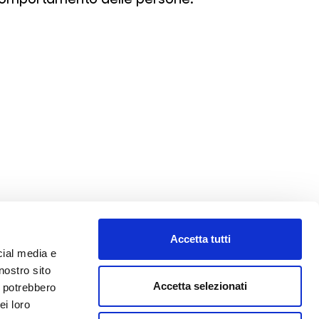
Accetta tutti
!
cial media e
nostro sito
Accetta selezionati
i potrebbero
ei loro
tattaci.