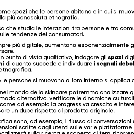
i come spazi che le persone abitano e in cui si mu
alla più conosciuta etnografia.
a che studia le interazioni tra persone e tra com
ulle tendenze dei consumatori.
re più digitale, aumentano esponenzialmente gl
rsare.
spazi
punto di vista qualitativo, indagare gli
dig
ni
segnali debol
di quanto succede e individuare i
netnografica.
 le persone si muovono al loro interno si applica 
el mondo della skincare potremmo analizzare qua
odo alternativo, verificare le dinamiche culturali
li, come ad esempio la progressiva crescita e int
are un dupe rispetto al prodotto originale.
fica sono, ad esempio, il flusso di conversazioni e 
sioni scritte dagli utenti sulle varie piattaforme 
i focalizzerà sulla ricerca e scoperta di temi ricorr