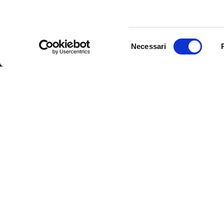
Selezione
Necessari
del
consenso
Nome
(Obbligatorio)
Telefono
Email